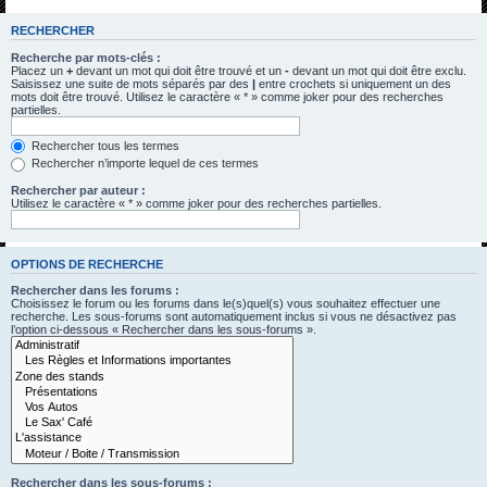
h
RECHERCHER
e
Recherche par mots-clés :
r
Placez un
+
devant un mot qui doit être trouvé et un
-
devant un mot qui doit être exclu.
Saisissez une suite de mots séparés par des
|
entre crochets si uniquement un des
c
mots doit être trouvé. Utilisez le caractère « * » comme joker pour des recherches
partielles.
h
e
Rechercher tous les termes
Rechercher n’importe lequel de ces termes
r
Rechercher par auteur :
Utilisez le caractère « * » comme joker pour des recherches partielles.
OPTIONS DE RECHERCHE
Rechercher dans les forums :
Choisissez le forum ou les forums dans le(s)quel(s) vous souhaitez effectuer une
recherche. Les sous-forums sont automatiquement inclus si vous ne désactivez pas
l’option ci-dessous « Rechercher dans les sous-forums ».
Rechercher dans les sous-forums :