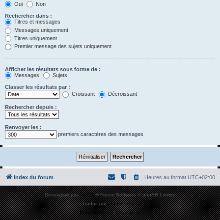
Oui
Non
Rechercher dans :
Titres et messages
Messages uniquement
Titres uniquement
Premier message des sujets uniquement
Afficher les résultats sous forme de :
Messages
Sujets
Classer les résultats par :
Croissant
Décroissant
Rechercher depuis :
Renvoyer les :
premiers caractères des messages
Index du forum
Heures au format
UTC+02:00
Développé par
phpBB
® Forum Software © phpBB Limited
Traduit par
phpBB-fr.com
Confidentialité
|
Conditions