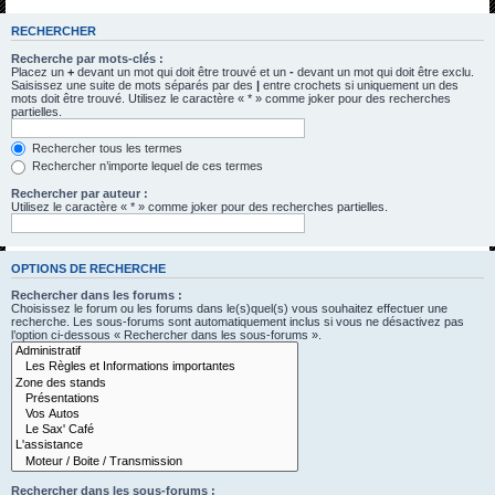
h
RECHERCHER
e
Recherche par mots-clés :
r
Placez un
+
devant un mot qui doit être trouvé et un
-
devant un mot qui doit être exclu.
Saisissez une suite de mots séparés par des
|
entre crochets si uniquement un des
c
mots doit être trouvé. Utilisez le caractère « * » comme joker pour des recherches
partielles.
h
e
Rechercher tous les termes
Rechercher n’importe lequel de ces termes
r
Rechercher par auteur :
Utilisez le caractère « * » comme joker pour des recherches partielles.
OPTIONS DE RECHERCHE
Rechercher dans les forums :
Choisissez le forum ou les forums dans le(s)quel(s) vous souhaitez effectuer une
recherche. Les sous-forums sont automatiquement inclus si vous ne désactivez pas
l’option ci-dessous « Rechercher dans les sous-forums ».
Rechercher dans les sous-forums :