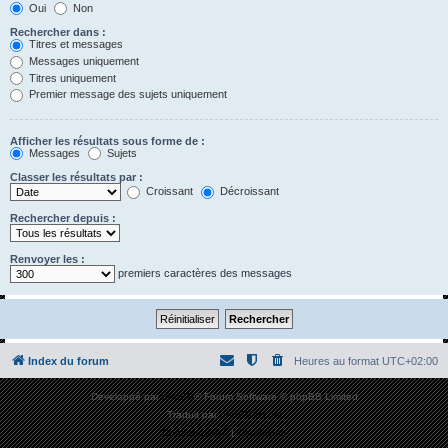
Oui
Non
Rechercher dans :
Titres et messages
Messages uniquement
Titres uniquement
Premier message des sujets uniquement
Afficher les résultats sous forme de :
Messages
Sujets
Classer les résultats par :
Croissant
Décroissant
Rechercher depuis :
Renvoyer les :
premiers caractères des messages
Index du forum
Heures au format
UTC+02:00
Développé par
phpBB
® Forum Software © phpBB Limited
Traduit par
phpBB-fr.com
Confidentialité
|
Conditions