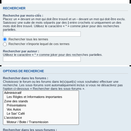
h
RECHERCHER
e
Recherche par mots-clés :
r
Placez un
+
devant un mot qui doit être trouvé et un
-
devant un mot qui doit être exclu.
Saisissez une suite de mots séparés par des
|
entre crochets si uniquement un des
c
mots doit être trouvé. Utilisez le caractère « * » comme joker pour des recherches
partielles.
h
e
Rechercher tous les termes
Rechercher n’importe lequel de ces termes
r
Rechercher par auteur :
Utilisez le caractère « * » comme joker pour des recherches partielles.
OPTIONS DE RECHERCHE
Rechercher dans les forums :
Choisissez le forum ou les forums dans le(s)quel(s) vous souhaitez effectuer une
recherche. Les sous-forums sont automatiquement inclus si vous ne désactivez pas
l’option ci-dessous « Rechercher dans les sous-forums ».
Rechercher dans les sous-forums :