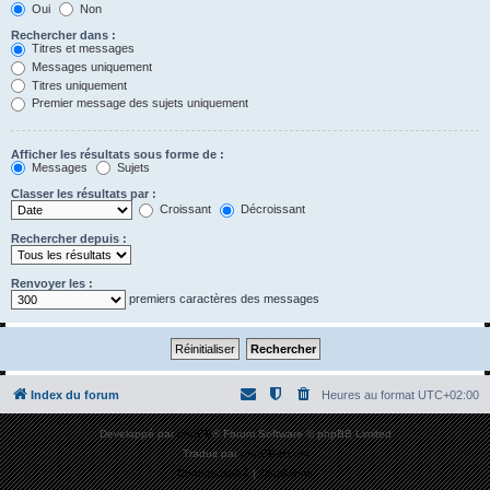
Oui
Non
Rechercher dans :
Titres et messages
Messages uniquement
Titres uniquement
Premier message des sujets uniquement
Afficher les résultats sous forme de :
Messages
Sujets
Classer les résultats par :
Croissant
Décroissant
Rechercher depuis :
Renvoyer les :
premiers caractères des messages
Index du forum
Heures au format
UTC+02:00
Développé par
phpBB
® Forum Software © phpBB Limited
Traduit par
phpBB-fr.com
Confidentialité
|
Conditions