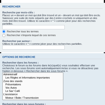
h
RECHERCHER
e
Recherche par mots-clés :
r
Placez un
+
devant un mot qui doit être trouvé et un
-
devant un mot qui doit être exclu.
Saisissez une suite de mots séparés par des
|
entre crochets si uniquement un des
c
mots doit être trouvé. Utilisez le caractère « * » comme joker pour des recherches
partielles.
h
e
Rechercher tous les termes
Rechercher n’importe lequel de ces termes
r
Rechercher par auteur :
Utilisez le caractère « * » comme joker pour des recherches partielles.
OPTIONS DE RECHERCHE
Rechercher dans les forums :
Choisissez le forum ou les forums dans le(s)quel(s) vous souhaitez effectuer une
recherche. Les sous-forums sont automatiquement inclus si vous ne désactivez pas
l’option ci-dessous « Rechercher dans les sous-forums ».
Rechercher dans les sous-forums :