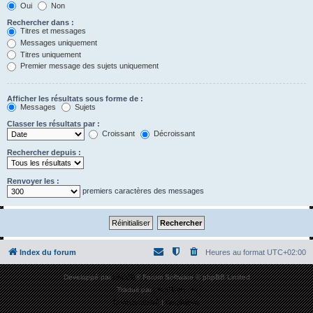
Oui
Non
Rechercher dans :
Titres et messages
Messages uniquement
Titres uniquement
Premier message des sujets uniquement
Afficher les résultats sous forme de :
Messages
Sujets
Classer les résultats par :
Croissant
Décroissant
Rechercher depuis :
Renvoyer les :
premiers caractères des messages
Index du forum
Heures au format
UTC+02:00
Développé par
phpBB
® Forum Software © phpBB Limited
Traduit par
phpBB-fr.com
Confidentialité
|
Conditions