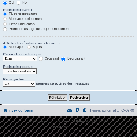
Oui
Non
Rechercher dans :
Titres et messages
Messages uniquement
Titres uniquement
Premier message des sujets uniquement
Afficher les résultats sous forme de :
Messages
Sujets
Classer les résultats par :
Croissant
Décroissant
Rechercher depuis :
Renvoyer les :
premiers caractères des messages
Index du forum
Heures au format
UTC+02:00
Développé par
phpBB
® Forum Software © phpBB Limited
Traduit par
phpBB-fr.com
Confidentialité
|
Conditions