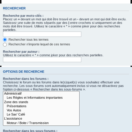
h
RECHERCHER
e
Recherche par mots-clés :
r
Placez un
+
devant un mot qui doit être trouvé et un
-
devant un mot qui doit être exclu.
Saisissez une suite de mots séparés par des
|
entre crochets si uniquement un des
c
mots doit être trouvé. Utilisez le caractère « * » comme joker pour des recherches
partielles.
h
e
Rechercher tous les termes
Rechercher n’importe lequel de ces termes
r
Rechercher par auteur :
Utilisez le caractère « * » comme joker pour des recherches partielles.
OPTIONS DE RECHERCHE
Rechercher dans les forums :
Choisissez le forum ou les forums dans le(s)quel(s) vous souhaitez effectuer une
recherche. Les sous-forums sont automatiquement inclus si vous ne désactivez pas
l’option ci-dessous « Rechercher dans les sous-forums ».
Rechercher dans les sous-forums :