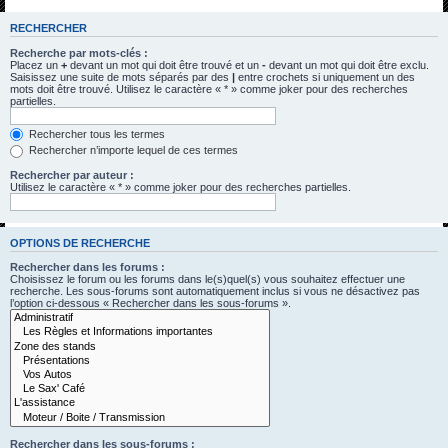
h
RECHERCHER
e
Recherche par mots-clés :
r
Placez un
+
devant un mot qui doit être trouvé et un
-
devant un mot qui doit être exclu.
Saisissez une suite de mots séparés par des
|
entre crochets si uniquement un des
c
mots doit être trouvé. Utilisez le caractère « * » comme joker pour des recherches
partielles.
h
e
Rechercher tous les termes
Rechercher n’importe lequel de ces termes
r
Rechercher par auteur :
Utilisez le caractère « * » comme joker pour des recherches partielles.
OPTIONS DE RECHERCHE
Rechercher dans les forums :
Choisissez le forum ou les forums dans le(s)quel(s) vous souhaitez effectuer une
recherche. Les sous-forums sont automatiquement inclus si vous ne désactivez pas
l’option ci-dessous « Rechercher dans les sous-forums ».
Rechercher dans les sous-forums :