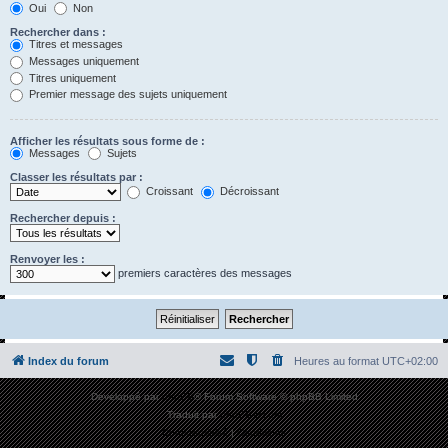
Oui
Non
Rechercher dans :
Titres et messages
Messages uniquement
Titres uniquement
Premier message des sujets uniquement
Afficher les résultats sous forme de :
Messages
Sujets
Classer les résultats par :
Croissant
Décroissant
Rechercher depuis :
Renvoyer les :
premiers caractères des messages
Index du forum
Heures au format
UTC+02:00
Développé par
phpBB
® Forum Software © phpBB Limited
Traduit par
phpBB-fr.com
Confidentialité
|
Conditions