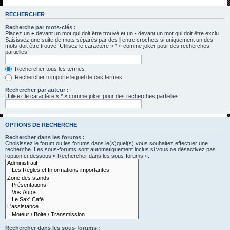
h
RECHERCHER
e
Recherche par mots-clés :
r
Placez un
+
devant un mot qui doit être trouvé et un
-
devant un mot qui doit être exclu.
Saisissez une suite de mots séparés par des
|
entre crochets si uniquement un des
c
mots doit être trouvé. Utilisez le caractère « * » comme joker pour des recherches
partielles.
h
e
Rechercher tous les termes
Rechercher n’importe lequel de ces termes
r
Rechercher par auteur :
Utilisez le caractère « * » comme joker pour des recherches partielles.
OPTIONS DE RECHERCHE
Rechercher dans les forums :
Choisissez le forum ou les forums dans le(s)quel(s) vous souhaitez effectuer une
recherche. Les sous-forums sont automatiquement inclus si vous ne désactivez pas
l’option ci-dessous « Rechercher dans les sous-forums ».
Rechercher dans les sous-forums :