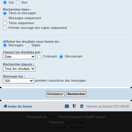
Oui
Non
Rechercher dans :
Titres et messages
Messages uniquement
Titres uniquement
Premier message des sujets uniquement
Afficher les résultats sous forme de :
Messages
Sujets
Classer les résultats par :
Croissant
Décroissant
Rechercher depuis :
Renvoyer les :
premiers caractères des messages
Index du forum
Heures au format
UTC+02:00
Développé par
phpBB
® Forum Software © phpBB Limited
Traduit par
phpBB-fr.com
Confidentialité
|
Conditions