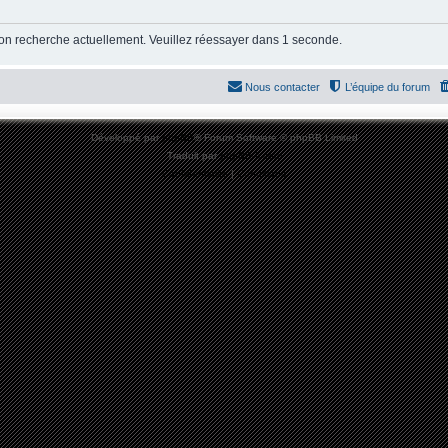
ion recherche actuellement. Veuillez réessayer dans 1 seconde.
Nous contacter
L’équipe du forum
Développé par
phpBB
® Forum Software © phpBB Limited
Traduit par
phpBB-fr.com
Confidentialité
|
Conditions