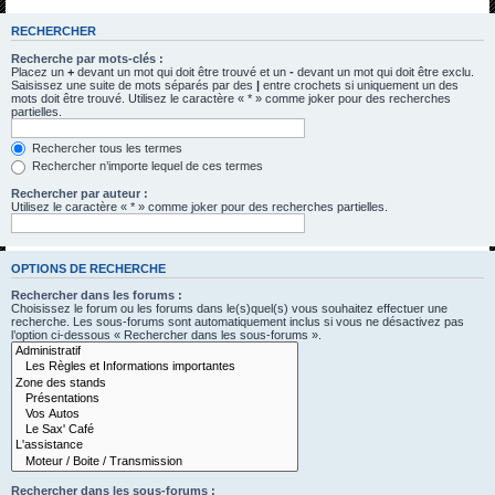
h
RECHERCHER
e
Recherche par mots-clés :
r
Placez un
+
devant un mot qui doit être trouvé et un
-
devant un mot qui doit être exclu.
Saisissez une suite de mots séparés par des
|
entre crochets si uniquement un des
c
mots doit être trouvé. Utilisez le caractère « * » comme joker pour des recherches
partielles.
h
e
Rechercher tous les termes
Rechercher n’importe lequel de ces termes
r
Rechercher par auteur :
Utilisez le caractère « * » comme joker pour des recherches partielles.
OPTIONS DE RECHERCHE
Rechercher dans les forums :
Choisissez le forum ou les forums dans le(s)quel(s) vous souhaitez effectuer une
recherche. Les sous-forums sont automatiquement inclus si vous ne désactivez pas
l’option ci-dessous « Rechercher dans les sous-forums ».
Rechercher dans les sous-forums :