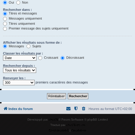
Oui
Non
Rechercher dans :
Titres et messages
Messages uniquement
Titres uniquement
Premier message des sujets uniquement
Afficher les résultats sous forme de :
Messages
Sujets
Classer les résultats par :
Croissant
Décroissant
Rechercher depuis :
Renvoyer les :
premiers caractères des messages
Index du forum
Heures au format
UTC+02:00
Développé par
phpBB
® Forum Software © phpBB Limited
Traduit par
phpBB-fr.com
Confidentialité
|
Conditions