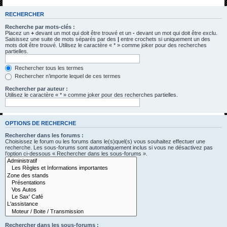
h
RECHERCHER
e
Recherche par mots-clés :
r
Placez un
+
devant un mot qui doit être trouvé et un
-
devant un mot qui doit être exclu.
Saisissez une suite de mots séparés par des
|
entre crochets si uniquement un des
c
mots doit être trouvé. Utilisez le caractère « * » comme joker pour des recherches
partielles.
h
e
Rechercher tous les termes
Rechercher n’importe lequel de ces termes
r
Rechercher par auteur :
Utilisez le caractère « * » comme joker pour des recherches partielles.
OPTIONS DE RECHERCHE
Rechercher dans les forums :
Choisissez le forum ou les forums dans le(s)quel(s) vous souhaitez effectuer une
recherche. Les sous-forums sont automatiquement inclus si vous ne désactivez pas
l’option ci-dessous « Rechercher dans les sous-forums ».
Rechercher dans les sous-forums :