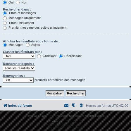
Oui
Non
Rechercher dans :
Titres et messages
Messages uniquement
Titres uniquement
Premier message des sujets uniquement
Afficher les résultats sous forme de :
Messages
Sujets
Classer les résultats par :
Croissant
Décroissant
Rechercher depuis :
Renvoyer les :
premiers caractères des messages
Index du forum
Heures au format
UTC+02:00
Développé par
phpBB
® Forum Software © phpBB Limited
Traduit par
phpBB-fr.com
Confidentialité
|
Conditions