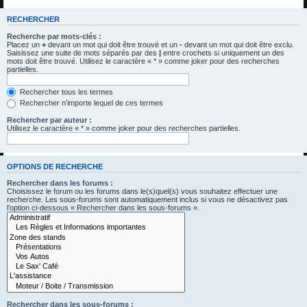
h
RECHERCHER
e
Recherche par mots-clés :
r
Placez un
+
devant un mot qui doit être trouvé et un
-
devant un mot qui doit être exclu.
Saisissez une suite de mots séparés par des
|
entre crochets si uniquement un des
c
mots doit être trouvé. Utilisez le caractère « * » comme joker pour des recherches
partielles.
h
e
Rechercher tous les termes
Rechercher n’importe lequel de ces termes
r
Rechercher par auteur :
Utilisez le caractère « * » comme joker pour des recherches partielles.
OPTIONS DE RECHERCHE
Rechercher dans les forums :
Choisissez le forum ou les forums dans le(s)quel(s) vous souhaitez effectuer une
recherche. Les sous-forums sont automatiquement inclus si vous ne désactivez pas
l’option ci-dessous « Rechercher dans les sous-forums ».
Rechercher dans les sous-forums :