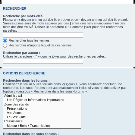
h
RECHERCHER
e
Recherche par mots-clés :
r
Placez un
+
devant un mot qui doit être trouvé et un
-
devant un mot qui doit être exclu.
Saisissez une suite de mots séparés par des
|
entre crochets si uniquement un des
c
mots doit être trouvé. Utilisez le caractère « * » comme joker pour des recherches
partielles.
h
e
Rechercher tous les termes
Rechercher n’importe lequel de ces termes
r
Rechercher par auteur :
Utilisez le caractère « * » comme joker pour des recherches partielles.
OPTIONS DE RECHERCHE
Rechercher dans les forums :
Choisissez le forum ou les forums dans le(s)quel(s) vous souhaitez effectuer une
recherche. Les sous-forums sont automatiquement inclus si vous ne désactivez pas
l’option ci-dessous « Rechercher dans les sous-forums ».
Rechercher dans les sous-forums :