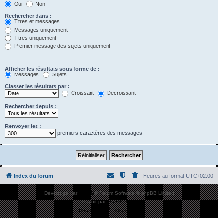
Oui
Non
Rechercher dans :
Titres et messages
Messages uniquement
Titres uniquement
Premier message des sujets uniquement
Afficher les résultats sous forme de :
Messages
Sujets
Classer les résultats par :
Croissant
Décroissant
Rechercher depuis :
Renvoyer les :
premiers caractères des messages
Index du forum
Heures au format
UTC+02:00
Développé par
phpBB
® Forum Software © phpBB Limited
Traduit par
phpBB-fr.com
Confidentialité
|
Conditions