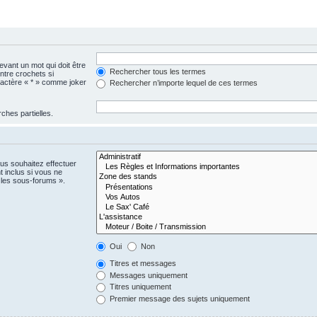
vant un mot qui doit être
Rechercher tous les termes
ntre crochets si
aractère « * » comme joker
Rechercher n’importe lequel de ces termes
ches partielles.
us souhaitez effectuer
 inclus si vous ne
 les sous-forums ».
Oui
Non
Titres et messages
Messages uniquement
Titres uniquement
Premier message des sujets uniquement