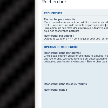
Rechercher
RECHERCHER
Recherche par mots-clés :
Placez un
+
devant un mot qui doit être trouvé et un
-
de
exclu. Saisissez une suite de mots séparés par des
|
e
uniquement un des mots doit être trouvé. Utilisez le c
pour des recherches partielles.
Rechercher par auteur :
Utilisez le caractère « * » comme joker pour des recher
OPTIONS DE RECHERCHE
Rechercher dans les forums :
Choisissez le forum ou les forums dans le(s)quel(s) vo
une recherche. Les sous-forums sont automatiquement
désactivez pas l’option ci-dessous « Rechercher dans
Rechercher dans les sous-forums :
Rechercher dans :