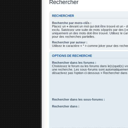
Rechercher
RECHERCHER
Recherche par mots-clés :
Placez un
+
devant un mot qui doit être trouvé et un
-
de
exclu. Saisissez une suite de mots séparés par des
|
e
uniquement un des mots doit être trouvé. Utilisez le c
pour des recherches partielles.
Rechercher par auteur :
Utilisez le caractère « * » comme joker pour des recher
OPTIONS DE RECHERCHE
Rechercher dans les forums :
Choisissez le forum ou les forums dans le(s)quel(s) vo
une recherche. Les sous-forums sont automatiquement
désactivez pas l’option ci-dessous « Rechercher dans
Rechercher dans les sous-forums :
Rechercher dans :