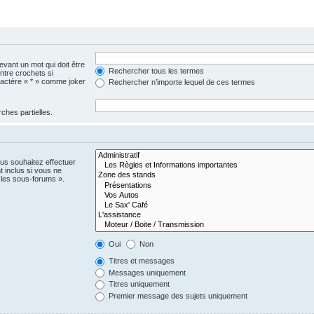
vant un mot qui doit être
Rechercher tous les termes
ntre crochets si
aractère « * » comme joker
Rechercher n’importe lequel de ces termes
ches partielles.
us souhaitez effectuer
 inclus si vous ne
 les sous-forums ».
Oui
Non
Titres et messages
Messages uniquement
Titres uniquement
Premier message des sujets uniquement