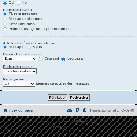
Oui
Non
Rechercher dans :
Titres et messages
Messages uniquement
Titres uniquement
Premier message des sujets uniquement
Afficher les résultats sous forme de :
Messages
Sujets
Classer les résultats par :
Croissant
Décroissant
Rechercher depuis :
Renvoyer les :
premiers caractères des messages
Index du forum
Heures au format
UTC+02:00
Développé par
phpBB
® Forum Software © phpBB Limited
Traduit par
phpBB-fr.com
Confidentialité
|
Conditions