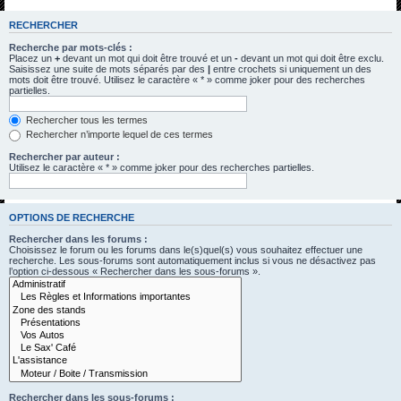
h
RECHERCHER
e
Recherche par mots-clés :
r
Placez un
+
devant un mot qui doit être trouvé et un
-
devant un mot qui doit être exclu.
Saisissez une suite de mots séparés par des
|
entre crochets si uniquement un des
c
mots doit être trouvé. Utilisez le caractère « * » comme joker pour des recherches
partielles.
h
e
Rechercher tous les termes
Rechercher n’importe lequel de ces termes
r
Rechercher par auteur :
Utilisez le caractère « * » comme joker pour des recherches partielles.
OPTIONS DE RECHERCHE
Rechercher dans les forums :
Choisissez le forum ou les forums dans le(s)quel(s) vous souhaitez effectuer une
recherche. Les sous-forums sont automatiquement inclus si vous ne désactivez pas
l’option ci-dessous « Rechercher dans les sous-forums ».
Rechercher dans les sous-forums :