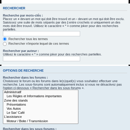
h
RECHERCHER
e
Recherche par mots-clés :
r
Placez un
+
devant un mot qui doit être trouvé et un
-
devant un mot qui doit être exclu.
Saisissez une suite de mots séparés par des
|
entre crochets si uniquement un des
c
mots doit être trouvé. Utilisez le caractère « * » comme joker pour des recherches
partielles.
h
e
Rechercher tous les termes
Rechercher n’importe lequel de ces termes
r
Rechercher par auteur :
Utilisez le caractère « * » comme joker pour des recherches partielles.
OPTIONS DE RECHERCHE
Rechercher dans les forums :
Choisissez le forum ou les forums dans le(s)quel(s) vous souhaitez effectuer une
recherche. Les sous-forums sont automatiquement inclus si vous ne désactivez pas
l’option ci-dessous « Rechercher dans les sous-forums ».
Rechercher dans les sous-forums :