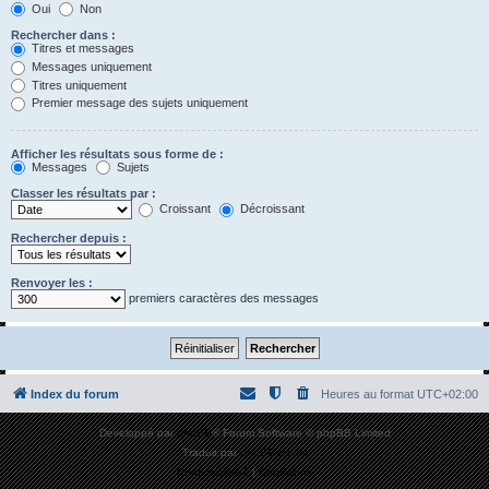
Oui
Non
Rechercher dans :
Titres et messages
Messages uniquement
Titres uniquement
Premier message des sujets uniquement
Afficher les résultats sous forme de :
Messages
Sujets
Classer les résultats par :
Croissant
Décroissant
Rechercher depuis :
Renvoyer les :
premiers caractères des messages
Index du forum
Heures au format
UTC+02:00
Développé par
phpBB
® Forum Software © phpBB Limited
Traduit par
phpBB-fr.com
Confidentialité
|
Conditions