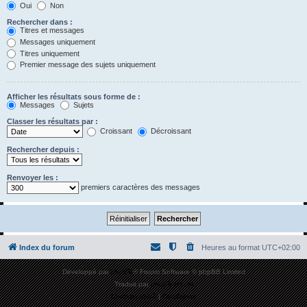
Oui
Non
Rechercher dans :
Titres et messages
Messages uniquement
Titres uniquement
Premier message des sujets uniquement
Afficher les résultats sous forme de :
Messages
Sujets
Classer les résultats par :
Croissant
Décroissant
Rechercher depuis :
Renvoyer les :
premiers caractères des messages
Index du forum
Heures au format
UTC+02:00
Développé par
phpBB
® Forum Software © phpBB Limited
Traduit par
phpBB-fr.com
Confidentialité
|
Conditions