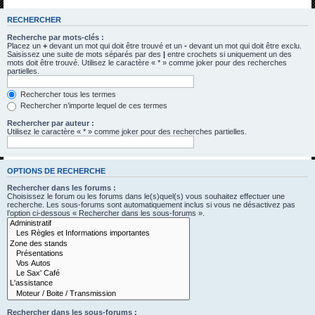
h
RECHERCHER
e
Recherche par mots-clés :
r
Placez un
+
devant un mot qui doit être trouvé et un
-
devant un mot qui doit être exclu.
Saisissez une suite de mots séparés par des
|
entre crochets si uniquement un des
c
mots doit être trouvé. Utilisez le caractère « * » comme joker pour des recherches
partielles.
h
e
Rechercher tous les termes
Rechercher n’importe lequel de ces termes
r
Rechercher par auteur :
Utilisez le caractère « * » comme joker pour des recherches partielles.
OPTIONS DE RECHERCHE
Rechercher dans les forums :
Choisissez le forum ou les forums dans le(s)quel(s) vous souhaitez effectuer une
recherche. Les sous-forums sont automatiquement inclus si vous ne désactivez pas
l’option ci-dessous « Rechercher dans les sous-forums ».
Rechercher dans les sous-forums :