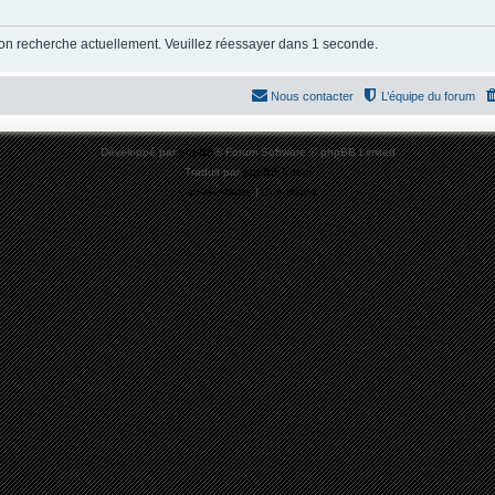
ion recherche actuellement. Veuillez réessayer dans 1 seconde.
Nous contacter
L’équipe du forum
Développé par
phpBB
® Forum Software © phpBB Limited
Traduit par
phpBB-fr.com
Confidentialité
|
Conditions