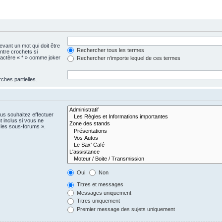
vant un mot qui doit être
Rechercher tous les termes
ntre crochets si
aractère « * » comme joker
Rechercher n’importe lequel de ces termes
ches partielles.
us souhaitez effectuer
 inclus si vous ne
 les sous-forums ».
Oui
Non
Titres et messages
Messages uniquement
Titres uniquement
Premier message des sujets uniquement