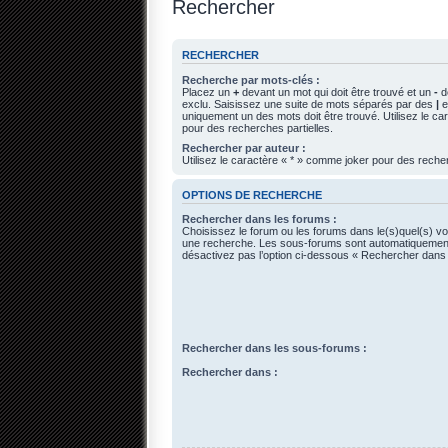
Rechercher
RECHERCHER
Recherche par mots-clés :
Placez un
+
devant un mot qui doit être trouvé et un
-
de
exclu. Saisissez une suite de mots séparés par des
|
e
uniquement un des mots doit être trouvé. Utilisez le c
pour des recherches partielles.
Rechercher par auteur :
Utilisez le caractère « * » comme joker pour des recher
OPTIONS DE RECHERCHE
Rechercher dans les forums :
Choisissez le forum ou les forums dans le(s)quel(s) vo
une recherche. Les sous-forums sont automatiquement
désactivez pas l’option ci-dessous « Rechercher dans
Rechercher dans les sous-forums :
Rechercher dans :