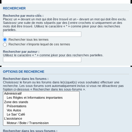
h
RECHERCHER
e
Recherche par mots-clés :
r
Placez un
+
devant un mot qui doit être trouvé et un
-
devant un mot qui doit être exclu.
Saisissez une suite de mots séparés par des
|
entre crochets si uniquement un des
c
mots doit être trouvé. Utilisez le caractère « * » comme joker pour des recherches
partielles.
h
e
Rechercher tous les termes
Rechercher n’importe lequel de ces termes
r
Rechercher par auteur :
Utilisez le caractère « * » comme joker pour des recherches partielles.
OPTIONS DE RECHERCHE
Rechercher dans les forums :
Choisissez le forum ou les forums dans le(s)quel(s) vous souhaitez effectuer une
recherche. Les sous-forums sont automatiquement inclus si vous ne désactivez pas
l’option ci-dessous « Rechercher dans les sous-forums ».
Rechercher dans les sous-forums :