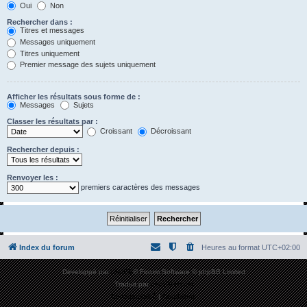
Oui
Non
Rechercher dans :
Titres et messages
Messages uniquement
Titres uniquement
Premier message des sujets uniquement
Afficher les résultats sous forme de :
Messages
Sujets
Classer les résultats par :
Croissant
Décroissant
Rechercher depuis :
Renvoyer les :
premiers caractères des messages
Index du forum
Heures au format
UTC+02:00
Développé par
phpBB
® Forum Software © phpBB Limited
Traduit par
phpBB-fr.com
Confidentialité
|
Conditions