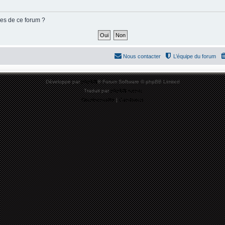
ies de ce forum ?
Nous contacter
L’équipe du forum
Développé par
phpBB
® Forum Software © phpBB Limited
Traduit par
phpBB-fr.com
Confidentialité
|
Conditions