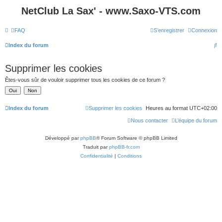
NetClub La Sax' - www.Saxo-VTS.com
FAQ
S’enregistrer
Connexion
R
Index du forum
e
Supprimer les cookies
c
Êtes-vous sûr de vouloir supprimer tous les cookies de ce forum ?
h
e
r
Index du forum
Supprimer les cookies
Heures au format
UTC+02:00
c
Nous contacter
L’équipe du forum
h
Développé par
phpBB
® Forum Software © phpBB Limited
e
Traduit par
phpBB-fr.com
r
Confidentialité
|
Conditions