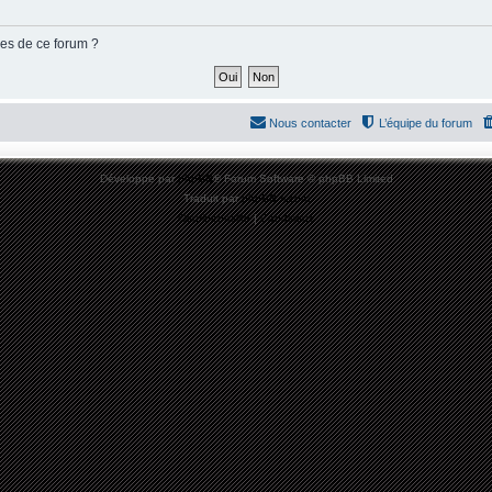
ies de ce forum ?
Nous contacter
L’équipe du forum
Développé par
phpBB
® Forum Software © phpBB Limited
Traduit par
phpBB-fr.com
Confidentialité
|
Conditions