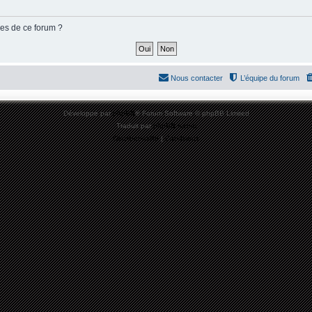
ies de ce forum ?
Nous contacter
L’équipe du forum
Développé par
phpBB
® Forum Software © phpBB Limited
Traduit par
phpBB-fr.com
Confidentialité
|
Conditions