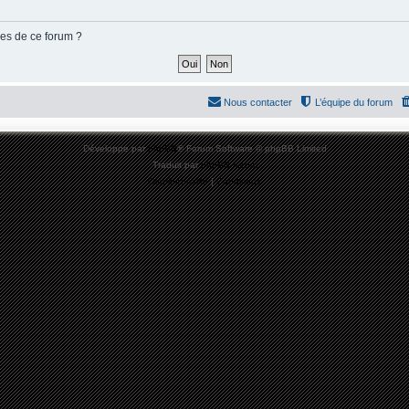
ies de ce forum ?
Nous contacter
L’équipe du forum
Développé par
phpBB
® Forum Software © phpBB Limited
Traduit par
phpBB-fr.com
Confidentialité
|
Conditions