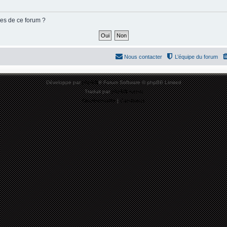
ies de ce forum ?
Nous contacter
L’équipe du forum
Développé par
phpBB
® Forum Software © phpBB Limited
Traduit par
phpBB-fr.com
Confidentialité
|
Conditions