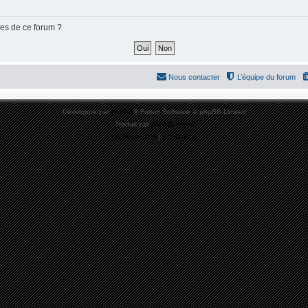
ies de ce forum ?
Nous contacter
L’équipe du forum
Développé par
phpBB
® Forum Software © phpBB Limited
Traduit par
phpBB-fr.com
Confidentialité
|
Conditions