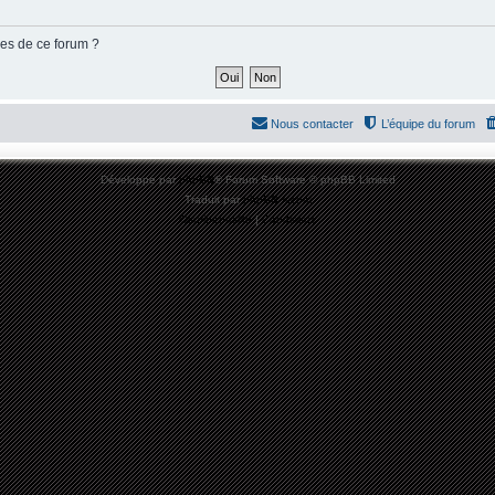
ies de ce forum ?
Nous contacter
L’équipe du forum
Développé par
phpBB
® Forum Software © phpBB Limited
Traduit par
phpBB-fr.com
Confidentialité
|
Conditions