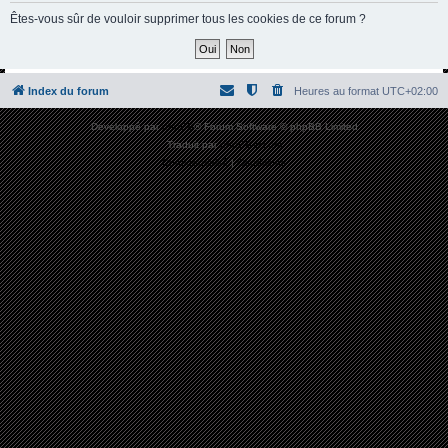
h
Êtes-vous sûr de vouloir supprimer tous les cookies de ce forum ?
e
r
c
Index du forum
Heures au format
UTC+02:00
h
Développé par
phpBB
® Forum Software © phpBB Limited
e
Traduit par
phpBB-fr.com
r
Confidentialité
|
Conditions