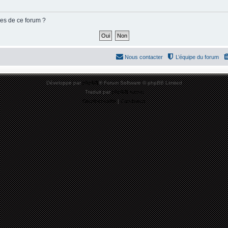
ies de ce forum ?
Nous contacter
L’équipe du forum
Développé par
phpBB
® Forum Software © phpBB Limited
Traduit par
phpBB-fr.com
Confidentialité
|
Conditions