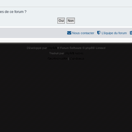
ies de ce forum ?
Nous contacter
L’équipe du forum
Développé par
phpBB
® Forum Software © phpBB Limited
Traduit par
phpBB-fr.com
Confidentialité
|
Conditions