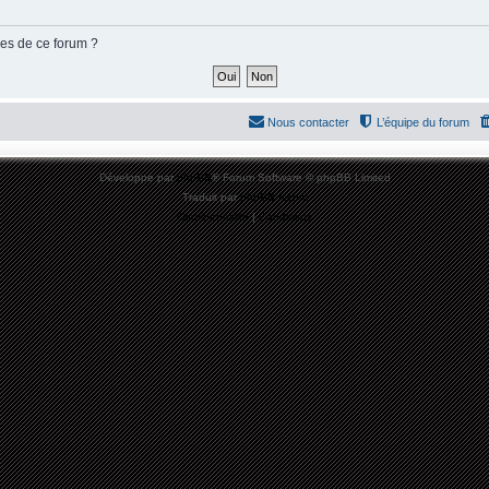
ies de ce forum ?
Nous contacter
L’équipe du forum
Développé par
phpBB
® Forum Software © phpBB Limited
Traduit par
phpBB-fr.com
Confidentialité
|
Conditions