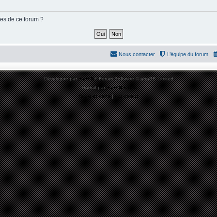
ies de ce forum ?
Nous contacter
L’équipe du forum
Développé par
phpBB
® Forum Software © phpBB Limited
Traduit par
phpBB-fr.com
Confidentialité
|
Conditions