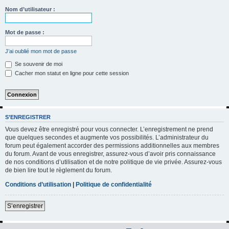
h
Nom d’utilisateur :
e
r
Mot de passe :
c
J’ai oublié mon mot de passe
h
Se souvenir de moi
e
Cacher mon statut en ligne pour cette session
r
S’ENREGISTRER
Vous devez être enregistré pour vous connecter. L’enregistrement ne prend
que quelques secondes et augmente vos possibilités. L’administrateur du
forum peut également accorder des permissions additionnelles aux membres
du forum. Avant de vous enregistrer, assurez-vous d’avoir pris connaissance
de nos conditions d’utilisation et de notre politique de vie privée. Assurez-vous
de bien lire tout le règlement du forum.
Conditions d’utilisation
|
Politique de confidentialité
S’enregistrer