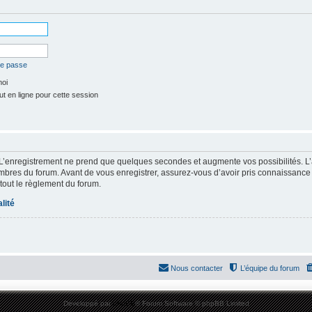
de passe
moi
t en ligne pour cette session
 L’enregistrement ne prend que quelques secondes et augmente vos possibilités. L
res du forum. Avant de vous enregistrer, assurez-vous d’avoir pris connaissance de
 tout le règlement du forum.
lité
Nous contacter
L’équipe du forum
Développé par
phpBB
® Forum Software © phpBB Limited