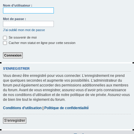
h
Nom d’utilisateur :
e
r
Mot de passe :
c
J’ai oublié mon mot de passe
h
Se souvenir de moi
e
Cacher mon statut en ligne pour cette session
r
S’ENREGISTRER
Vous devez être enregistré pour vous connecter. L’enregistrement ne prend
que quelques secondes et augmente vos possibilités. L’administrateur du
forum peut également accorder des permissions additionnelles aux membres
du forum. Avant de vous enregistrer, assurez-vous d’avoir pris connaissance
de nos conditions d’utilisation et de notre politique de vie privée. Assurez-vous
de bien lire tout le règlement du forum.
Conditions d’utilisation
|
Politique de confidentialité
S’enregistrer