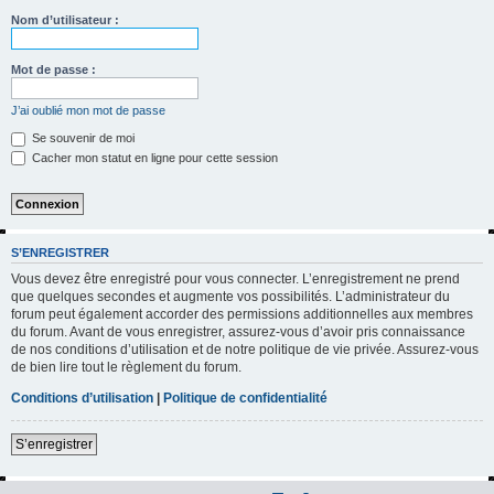
h
Nom d’utilisateur :
e
r
Mot de passe :
c
J’ai oublié mon mot de passe
h
Se souvenir de moi
e
Cacher mon statut en ligne pour cette session
r
S’ENREGISTRER
Vous devez être enregistré pour vous connecter. L’enregistrement ne prend
que quelques secondes et augmente vos possibilités. L’administrateur du
forum peut également accorder des permissions additionnelles aux membres
du forum. Avant de vous enregistrer, assurez-vous d’avoir pris connaissance
de nos conditions d’utilisation et de notre politique de vie privée. Assurez-vous
de bien lire tout le règlement du forum.
Conditions d’utilisation
|
Politique de confidentialité
S’enregistrer