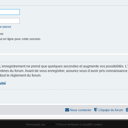
de passe
moi
t en ligne pour cette session
 L’enregistrement ne prend que quelques secondes et augmente vos possibilités. L
res du forum. Avant de vous enregistrer, assurez-vous d’avoir pris connaissance de
 tout le règlement du forum.
lité
Nous contacter
L’équipe du forum
Développé par
phpBB
® Forum Software © phpBB Limited