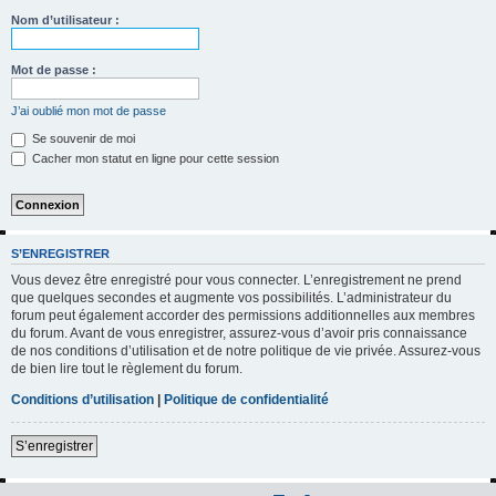
h
Nom d’utilisateur :
e
r
Mot de passe :
c
J’ai oublié mon mot de passe
h
Se souvenir de moi
e
Cacher mon statut en ligne pour cette session
r
S’ENREGISTRER
Vous devez être enregistré pour vous connecter. L’enregistrement ne prend
que quelques secondes et augmente vos possibilités. L’administrateur du
forum peut également accorder des permissions additionnelles aux membres
du forum. Avant de vous enregistrer, assurez-vous d’avoir pris connaissance
de nos conditions d’utilisation et de notre politique de vie privée. Assurez-vous
de bien lire tout le règlement du forum.
Conditions d’utilisation
|
Politique de confidentialité
S’enregistrer