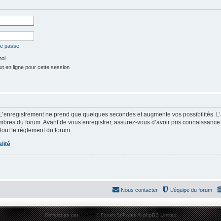
de passe
moi
t en ligne pour cette session
 L’enregistrement ne prend que quelques secondes et augmente vos possibilités. L
res du forum. Avant de vous enregistrer, assurez-vous d’avoir pris connaissance de
 tout le règlement du forum.
lité
Nous contacter
L’équipe du forum
Développé par
phpBB
® Forum Software © phpBB Limited