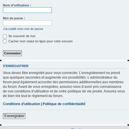
h
Nom d’utilisateur :
e
r
Mot de passe :
c
J’ai oublié mon mot de passe
h
Se souvenir de moi
e
Cacher mon statut en ligne pour cette session
r
S’ENREGISTRER
Vous devez être enregistré pour vous connecter. L’enregistrement ne prend
que quelques secondes et augmente vos possibilités. L’administrateur du
forum peut également accorder des permissions additionnelles aux membres
du forum. Avant de vous enregistrer, assurez-vous d’avoir pris connaissance
de nos conditions d’utilisation et de notre politique de vie privée. Assurez-vous
de bien lire tout le règlement du forum.
Conditions d’utilisation
|
Politique de confidentialité
S’enregistrer