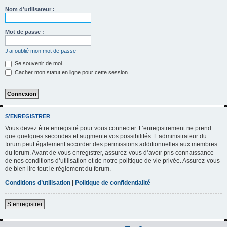
h
Nom d’utilisateur :
e
r
Mot de passe :
c
J’ai oublié mon mot de passe
h
Se souvenir de moi
e
Cacher mon statut en ligne pour cette session
r
S’ENREGISTRER
Vous devez être enregistré pour vous connecter. L’enregistrement ne prend
que quelques secondes et augmente vos possibilités. L’administrateur du
forum peut également accorder des permissions additionnelles aux membres
du forum. Avant de vous enregistrer, assurez-vous d’avoir pris connaissance
de nos conditions d’utilisation et de notre politique de vie privée. Assurez-vous
de bien lire tout le règlement du forum.
Conditions d’utilisation
|
Politique de confidentialité
S’enregistrer