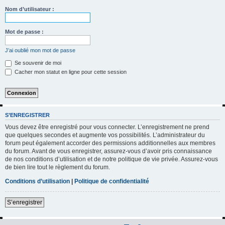
h
Nom d’utilisateur :
e
r
Mot de passe :
c
J’ai oublié mon mot de passe
h
Se souvenir de moi
e
Cacher mon statut en ligne pour cette session
r
S’ENREGISTRER
Vous devez être enregistré pour vous connecter. L’enregistrement ne prend
que quelques secondes et augmente vos possibilités. L’administrateur du
forum peut également accorder des permissions additionnelles aux membres
du forum. Avant de vous enregistrer, assurez-vous d’avoir pris connaissance
de nos conditions d’utilisation et de notre politique de vie privée. Assurez-vous
de bien lire tout le règlement du forum.
Conditions d’utilisation
|
Politique de confidentialité
S’enregistrer