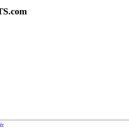
TS.com
ée