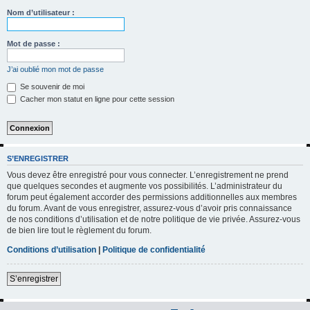
h
Nom d’utilisateur :
e
r
Mot de passe :
c
J’ai oublié mon mot de passe
h
Se souvenir de moi
e
Cacher mon statut en ligne pour cette session
r
S’ENREGISTRER
Vous devez être enregistré pour vous connecter. L’enregistrement ne prend
que quelques secondes et augmente vos possibilités. L’administrateur du
forum peut également accorder des permissions additionnelles aux membres
du forum. Avant de vous enregistrer, assurez-vous d’avoir pris connaissance
de nos conditions d’utilisation et de notre politique de vie privée. Assurez-vous
de bien lire tout le règlement du forum.
Conditions d’utilisation
|
Politique de confidentialité
S’enregistrer