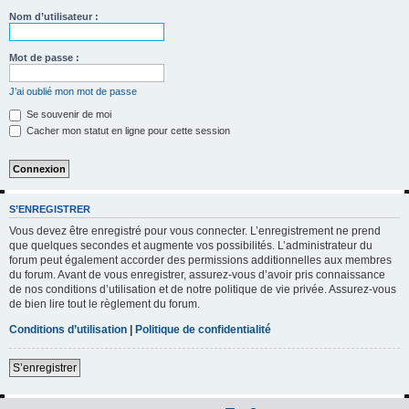
h
Nom d’utilisateur :
e
r
Mot de passe :
c
J’ai oublié mon mot de passe
h
Se souvenir de moi
e
Cacher mon statut en ligne pour cette session
r
S’ENREGISTRER
Vous devez être enregistré pour vous connecter. L’enregistrement ne prend
que quelques secondes et augmente vos possibilités. L’administrateur du
forum peut également accorder des permissions additionnelles aux membres
du forum. Avant de vous enregistrer, assurez-vous d’avoir pris connaissance
de nos conditions d’utilisation et de notre politique de vie privée. Assurez-vous
de bien lire tout le règlement du forum.
Conditions d’utilisation
|
Politique de confidentialité
S’enregistrer