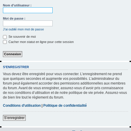
h
Nom d’utilisateur :
e
r
Mot de passe :
c
J’ai oublié mon mot de passe
h
Se souvenir de moi
e
Cacher mon statut en ligne pour cette session
r
S’ENREGISTRER
Vous devez être enregistré pour vous connecter. L’enregistrement ne prend
que quelques secondes et augmente vos possibilités. L’administrateur du
forum peut également accorder des permissions additionnelles aux membres
du forum. Avant de vous enregistrer, assurez-vous d’avoir pris connaissance
de nos conditions d’utilisation et de notre politique de vie privée. Assurez-vous
de bien lire tout le règlement du forum.
Conditions d’utilisation
|
Politique de confidentialité
S’enregistrer