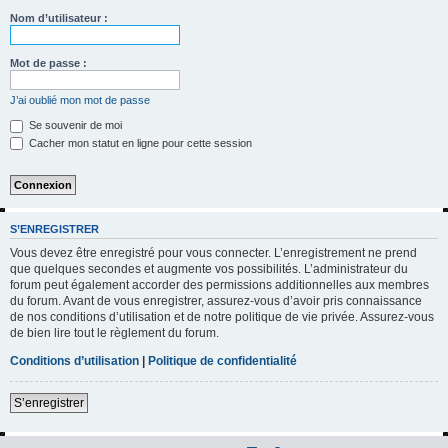
h
Nom d’utilisateur :
e
r
Mot de passe :
c
J’ai oublié mon mot de passe
h
Se souvenir de moi
e
Cacher mon statut en ligne pour cette session
r
S’ENREGISTRER
Vous devez être enregistré pour vous connecter. L’enregistrement ne prend
que quelques secondes et augmente vos possibilités. L’administrateur du
forum peut également accorder des permissions additionnelles aux membres
du forum. Avant de vous enregistrer, assurez-vous d’avoir pris connaissance
de nos conditions d’utilisation et de notre politique de vie privée. Assurez-vous
de bien lire tout le règlement du forum.
Conditions d’utilisation
|
Politique de confidentialité
S’enregistrer