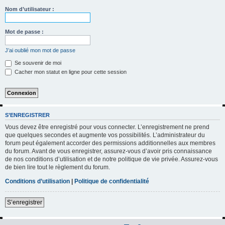
h
Nom d’utilisateur :
e
r
Mot de passe :
c
J’ai oublié mon mot de passe
h
Se souvenir de moi
e
Cacher mon statut en ligne pour cette session
r
S’ENREGISTRER
Vous devez être enregistré pour vous connecter. L’enregistrement ne prend
que quelques secondes et augmente vos possibilités. L’administrateur du
forum peut également accorder des permissions additionnelles aux membres
du forum. Avant de vous enregistrer, assurez-vous d’avoir pris connaissance
de nos conditions d’utilisation et de notre politique de vie privée. Assurez-vous
de bien lire tout le règlement du forum.
Conditions d’utilisation
|
Politique de confidentialité
S’enregistrer