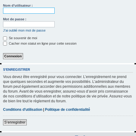
h
Nom d’utilisateur :
e
r
Mot de passe :
c
J’ai oublié mon mot de passe
h
Se souvenir de moi
e
Cacher mon statut en ligne pour cette session
r
S’ENREGISTRER
Vous devez être enregistré pour vous connecter. L’enregistrement ne prend
que quelques secondes et augmente vos possibilités. L’administrateur du
forum peut également accorder des permissions additionnelles aux membres
du forum. Avant de vous enregistrer, assurez-vous d’avoir pris connaissance
de nos conditions d’utilisation et de notre politique de vie privée. Assurez-vous
de bien lire tout le règlement du forum.
Conditions d’utilisation
|
Politique de confidentialité
S’enregistrer